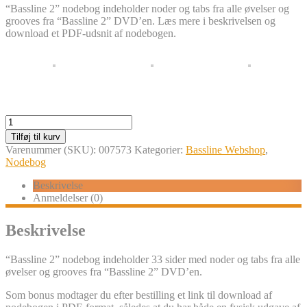
“Bassline 2” nodebog indeholder noder og tabs fra alle øvelser og
grooves fra “Bassline 2” DVD’en. Læs mere i beskrivelsen og
download et PDF-udsnit af nodebogen.
Bassline
2
Tilføj til kurv
(Nodebog)
Varenummer (SKU):
007573
Kategorier:
Bassline Webshop
,
antal
Nodebog
Beskrivelse
Anmeldelser (0)
Beskrivelse
“Bassline 2” nodebog indeholder 33 sider med noder og tabs fra alle
øvelser og grooves fra “Bassline 2” DVD’en.
Som bonus modtager du efter bestilling et link til download af