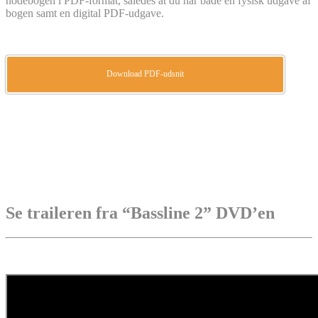
nodebogen i PDF-format, således at du har både en fysisk udgave af
bogen samt en digital PDF-udgave.
Download PDF-udsnit
Se traileren fra “Bassline 2” DVD’en