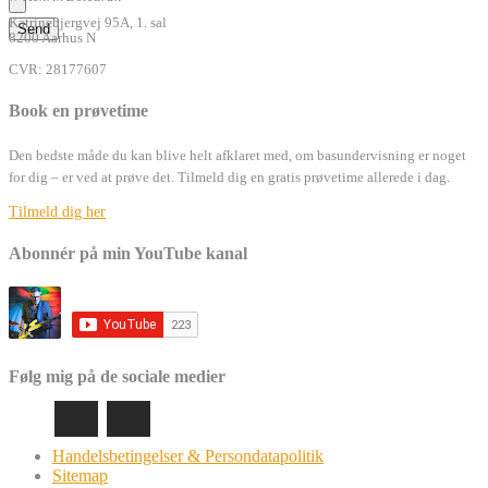
Katrinebjergvej 95A, 1. sal
8200 Aarhus N
CVR: 28177607
Book en prøvetime
Den bedste måde du kan blive helt afklaret med, om basundervisning er noget
for dig – er ved at prøve det. Tilmeld dig en gratis prøvetime allerede i dag.
Tilmeld dig her
Abonnér på min YouTube kanal
Følg mig på de sociale medier
Handelsbetingelser & Persondatapolitik
Sitemap