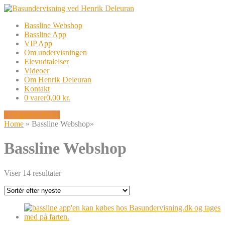
Bassline Webshop
Bassline App
VIP App
Om undervisningen
Elevudtalelser
Videoer
Om Henrik Deleuran
Kontakt
0 varer
0,00 kr.
Navigation Menu
Home
»
Bassline Webshop
»
Bassline Webshop
Sorteret
Viser 14 resultater
efter
seneste