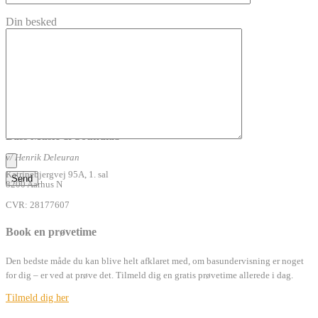
Din besked
Bass Music & Soundlab
v/ Henrik Deleuran
Katrinebjergvej 95A, 1. sal
8200 Aarhus N
CVR: 28177607
Book en prøvetime
Den bedste måde du kan blive helt afklaret med, om basundervisning er noget
for dig – er ved at prøve det. Tilmeld dig en gratis prøvetime allerede i dag.
Tilmeld dig her