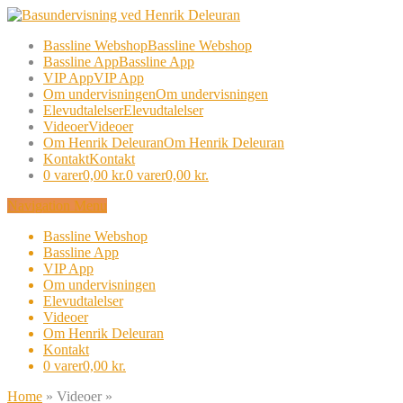
Bassline Webshop
Bassline Webshop
Bassline App
Bassline App
VIP App
VIP App
Om undervisningen
Om undervisningen
Elevudtalelser
Elevudtalelser
Videoer
Videoer
Om Henrik Deleuran
Om Henrik Deleuran
Kontakt
Kontakt
0 varer
0,00 kr.
0 varer
0,00 kr.
Navigation Menu
Bassline Webshop
Bassline App
VIP App
Om undervisningen
Elevudtalelser
Videoer
Om Henrik Deleuran
Kontakt
0 varer
0,00 kr.
Home
»
Videoer
»