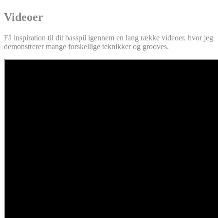
Videoer
Få inspiration til dit basspil igennem en lang række videoer, hvor jeg
demonstrerer mange forskellige teknikker og grooves.