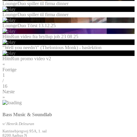
LoungeDuo spiller til firma dinner
LoungeDuo spiller til firma dinner
LoungeDuo Törst 13.12.25
HitnRun video fra bryllup job 23 08 25
"Well you needn't" (Thelonious Monk) - baslektion
HitnRun promo video v2
«
Forrige
1
/
16
Næste
»
Bass Music & Soundlab
v/ Henrik Deleuran
Katrinebjergvej 95A, 1. sal
8200 Aarhus N