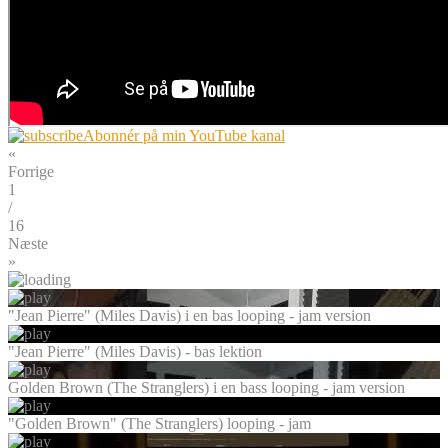
Abonnér på min YouTube kanal
«
Forrige
1
/
16
Næste
»
"Jean Pierre" (Miles Davis) i en bas looping - jam version
"Jean Pierre" (Miles Davis) - bas lektion
Golden Brown (The Stranglers) i en bass looping - jam version
"Golden Brown" (The Stranglers) looping - jam