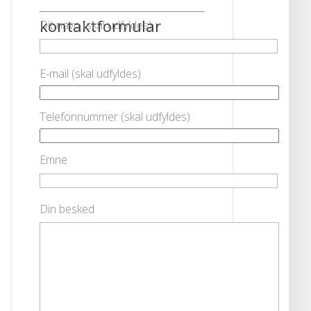
kontaktformular
Dit navn (skal udfyldes)
E-mail (skal udfyldes)
Telefonnummer (skal udfyldes)
Emne
Din besked