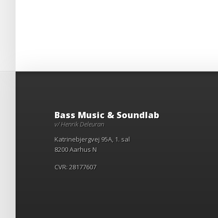
Bass Music & Soundlab
v/ Henrik Deleuran
Katrinebjergvej 95A, 1. sal
8200 Aarhus N
CVR: 28177607