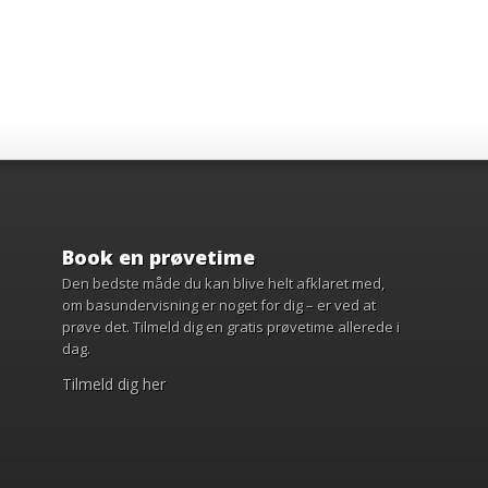
Book en prøvetime
Den bedste måde du kan blive helt afklaret med,
om basundervisning er noget for dig – er ved at
prøve det. Tilmeld dig en gratis prøvetime allerede i
dag.
Tilmeld dig her