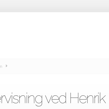
an
visning ved Henrik