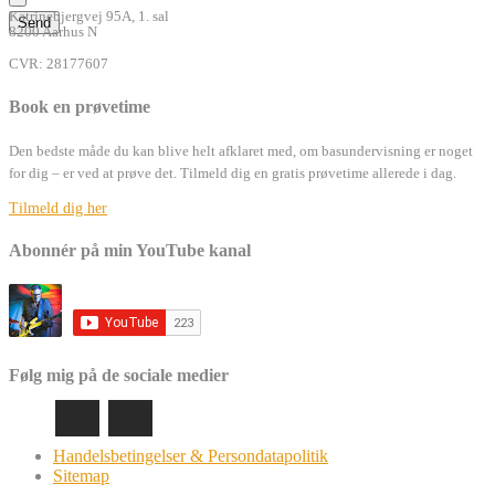
Katrinebjergvej 95A, 1. sal
8200 Aarhus N
CVR: 28177607
Book en prøvetime
Den bedste måde du kan blive helt afklaret med, om basundervisning er noget
for dig – er ved at prøve det. Tilmeld dig en gratis prøvetime allerede i dag.
Tilmeld dig her
Abonnér på min YouTube kanal
Følg mig på de sociale medier
Handelsbetingelser & Persondatapolitik
Sitemap