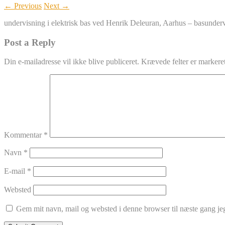
← Previous
Next →
undervisning i elektrisk bas ved Henrik Deleuran, Aarhus – basunder
Post a Reply
Din e-mailadresse vil ikke blive publiceret.
Krævede felter er marker
Kommentar
*
Navn
*
E-mail
*
Websted
Gem mit navn, mail og websted i denne browser til næste gang j