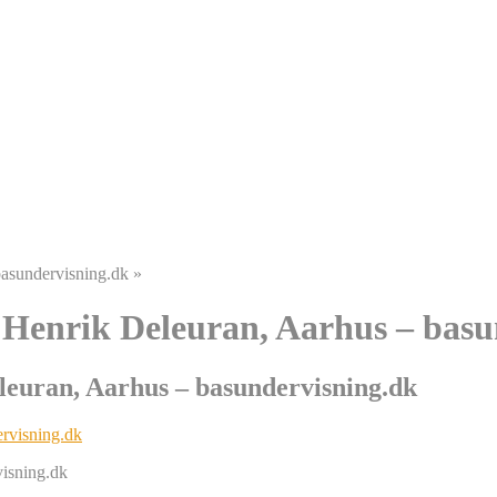
 basundervisning.dk
»
d Henrik Deleuran, Aarhus – bas
eleuran, Aarhus – basundervisning.dk
visning.dk