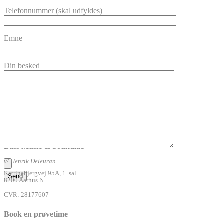
Telefonnummer (skal udfyldes)
Emne
Din besked
Bass Music & Soundlab
v/ Henrik Deleuran
Katrinebjergvej 95A, 1. sal
8200 Aarhus N
CVR: 28177607
Book en prøvetime