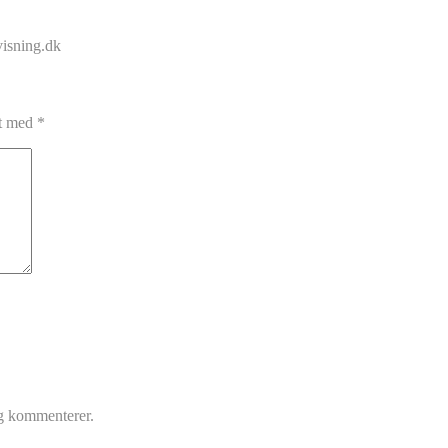
visning.dk
et med
*
eg kommenterer.