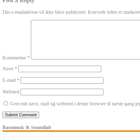
Post a Reply
Din e-mailadresse vil ikke blive publiceret.
Krævede felter er marker
Kommentar
*
Navn
*
E-mail
*
Websted
Gem mit navn, mail og websted i denne browser til næste gang j
Bassmusic & Soundlab