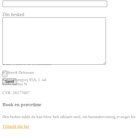
Din besked
Bass Music & Soundlab
v/ Henrik Deleuran
Katrinebjergvej 95A, 1. sal
8200 Aarhus N
CVR: 28177607
Book en prøvetime
Den bedste måde du kan blive helt afklaret med, om basundervisning er noget for d
Tilmeld dig her