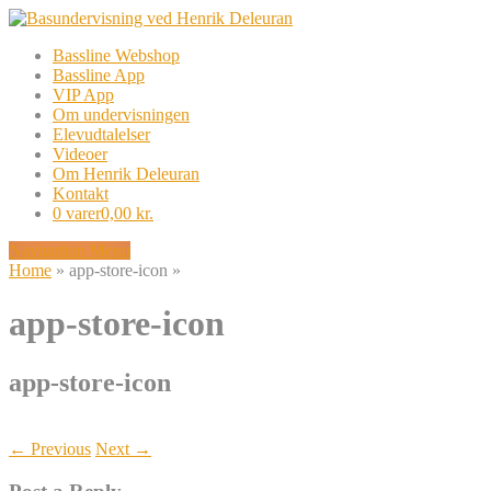
Bassline Webshop
Bassline App
VIP App
Om undervisningen
Elevudtalelser
Videoer
Om Henrik Deleuran
Kontakt
0 varer
0,00 kr.
Navigation Menu
Home
»
app-store-icon
»
app-store-icon
app-store-icon
← Previous
Next →