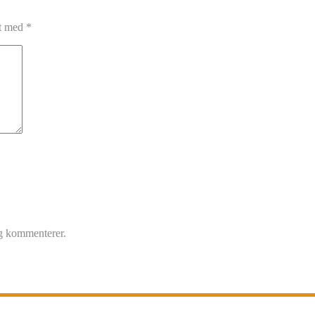
et med
*
eg kommenterer.