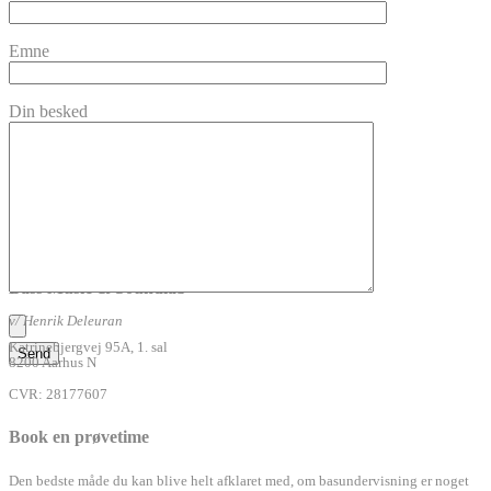
Emne
Din besked
Bass Music & Soundlab
v/ Henrik Deleuran
Katrinebjergvej 95A, 1. sal
8200 Aarhus N
CVR: 28177607
Book en prøvetime
Den bedste måde du kan blive helt afklaret med, om basundervisning er noget