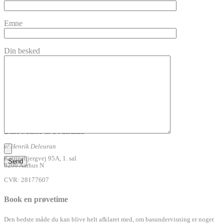
Emne
Din besked
Bass Music & Soundlab
v/ Henrik Deleuran
Katrinebjergvej 95A, 1. sal
8200 Aarhus N
CVR: 28177607
Book en prøvetime
Den bedste måde du kan blive helt afklaret med, om basundervisning er noget