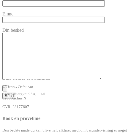
Emne
Din besked
Bass Music & Soundlab
v/ Henrik Deleuran
Katrinebjergvej 95A, 1. sal
8200 Aarhus N
CVR: 28177607
Book en prøvetime
Den bedste måde du kan blive helt afklaret med, om basundervisning er noget