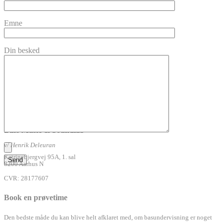
Emne
Din besked
Bass Music & Soundlab
v/ Henrik Deleuran
Katrinebjergvej 95A, 1. sal
8200 Aarhus N
CVR: 28177607
Book en prøvetime
Den bedste måde du kan blive helt afklaret med, om basundervisning er noget