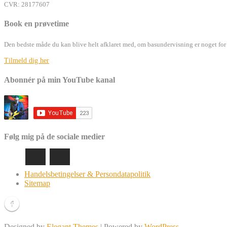
CVR: 28177607
Book en prøvetime
Den bedste måde du kan blive helt afklaret med, om basundervisning er noget for d
Tilmeld dig her
Abonnér på min YouTube kanal
Følg mig på de sociale medier
Handelsbetingelser & Persondatapolitik
Sitemap
Designed by
Elegant Themes
| Powered by
WordPress