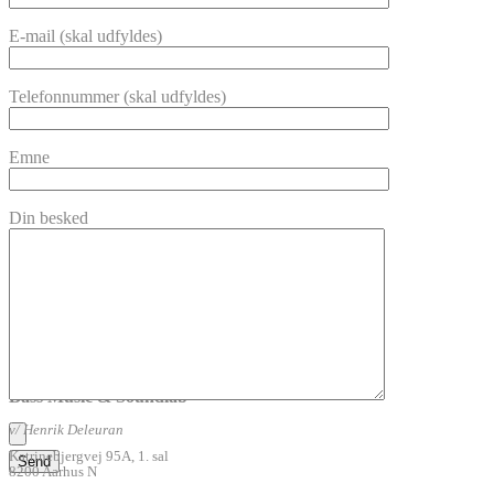
E-mail (skal udfyldes)
Telefonnummer (skal udfyldes)
Emne
Din besked
Bass Music & Soundlab
v/ Henrik Deleuran
Katrinebjergvej 95A, 1. sal
8200 Aarhus N