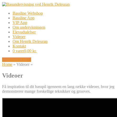
Bassline Webshop
Bassline App
VIP App
Om undervisningen
Elevudtalelser
Videoer
Om Henrik Deleuran
Kontakt
0 varer
0,00 kr.
Navigation Menu
Home
»
Videoer
»
Videoer
Få inspiration til dit basspil igennem en lang række videoer, hvor jeg
demonstrerer mange forskellige teknikker og grooves.