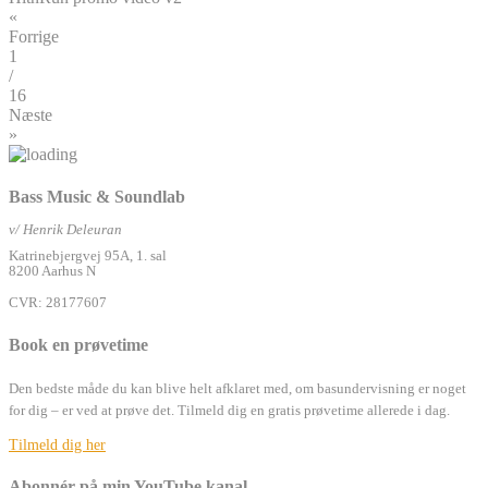
«
Forrige
1
/
16
Næste
»
Bass Music & Soundlab
v/ Henrik Deleuran
Katrinebjergvej 95A, 1. sal
8200 Aarhus N
CVR: 28177607
Book en prøvetime
Den bedste måde du kan blive helt afklaret med, om basundervisning er noget
for dig – er ved at prøve det. Tilmeld dig en gratis prøvetime allerede i dag.
Tilmeld dig her
Abonnér på min YouTube kanal