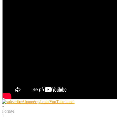
Abonnér på min YouTube kanal
«
Forrige
1