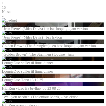
/
16
Næste
»
"Jean Pierre" (Miles Davis) i en bas looping - jam version
"Jean Pierre" (Miles Davis) - bas lektion
Golden Brown (The Stranglers) i en bass looping - jam version
"Golden Brown" (The Stranglers) looping - jam
LoungeDuo spiller til firma dinner
LoungeDuo spiller til firma dinner
LoungeDuo Törst 13.12.25
HitnRun video fra bryllup job 23 08 25
"Well you needn't" (Thelonious Monk) - baslektion
HitnRun promo video v2